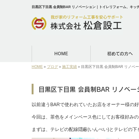
目黒区下目黒 会員制BAR リノベーション｜トイレリフォーム、キ
HOME
初めての方へ
HOME
»
ブログ
»
施工実績
»
目黒区下目黒 会員制BAR リノベ
目黒区下目黒 会員制BAR リノベー
以前違うBARで使われていたお店をオーナー様の
今回は、茶色をメインベース色にしてお客様好みの
まずは、テレビの配線隠蔽(いんぺい)とテレビの